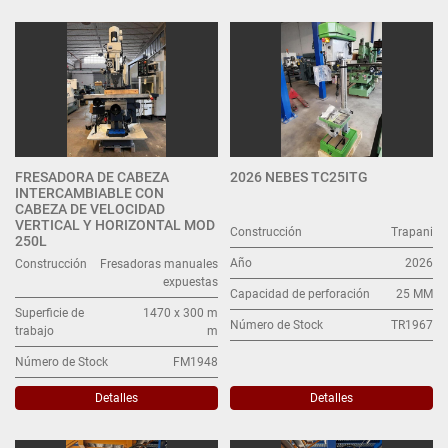
Todas las categorías
Ordenar por
FRESADORA DE CABEZA
2026 NEBES TC25ITG
INTERCAMBIABLE CON
CABEZA DE VELOCIDAD
VERTICAL Y HORIZONTAL MOD
Construcción
Trapani
250L
Año
2026
Construcción
Fresadoras manuales
expuestas
Capacidad de perforación
25 MM
Superficie de
1470 x 300 m
Número de Stock
TR1967
trabajo
m
Número de Stock
FM1948
Detalles
Detalles