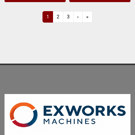
1
2
3
›
»