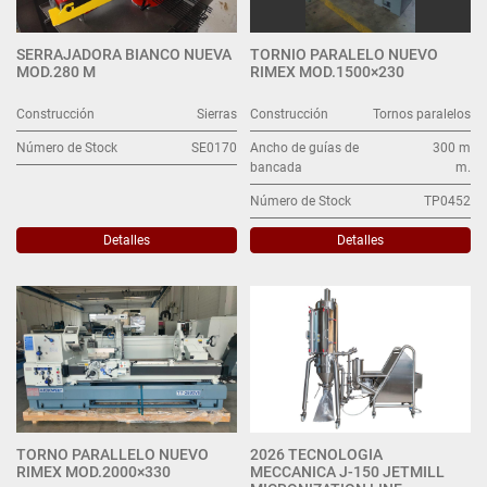
SERRAJADORA BIANCO NUEVA
TORNIO PARALELO NUEVO
MOD.280 M
RIMEX MOD.1500×230
Construcción
Sierras
Construcción
Tornos paralelos
Número de Stock
SE0170
Ancho de guías de
300 m
bancada
m.
Número de Stock
TP0452
Detalles
Detalles
TORNO PARALLELO NUEVO
2026 TECNOLOGIA
RIMEX MOD.2000×330
MECCANICA J-150 JETMILL