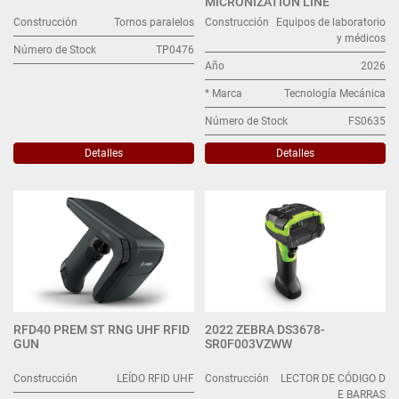
MICRONIZATION LINE
Construcción
Tornos paralelos
Construcción
Equipos de laboratorio
y médicos
Número de Stock
TP0476
Año
2026
* Marca
Tecnología Mecánica
Número de Stock
FS0635
Detalles
Detalles
RFD40 PREM ST RNG UHF RFID
2022 ZEBRA DS3678-
GUN
SR0F003VZWW
Construcción
LEÍDO RFID UHF
Construcción
LECTOR DE CÓDIGO D
E BARRAS