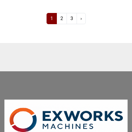
1
2
3
›