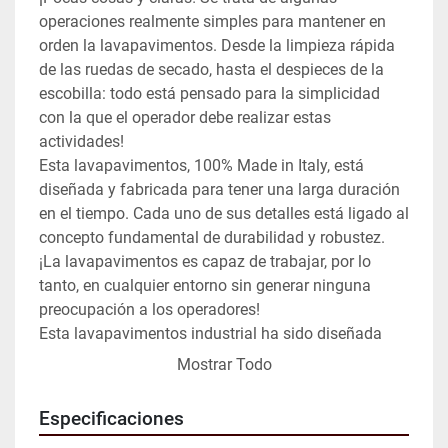
operaciones realmente simples para mantener en 
orden la lavapavimentos. Desde la limpieza rápida 
de las ruedas de secado, hasta el despieces de la 
escobilla: todo está pensado para la simplicidad 
con la que el operador debe realizar estas 
actividades!

Esta lavapavimentos, 100% Made in Italy, está 
diseñada y fabricada para tener una larga duración 
en el tiempo. Cada uno de sus detalles está ligado al 
concepto fundamental de durabilidad y robustez. 
¡La lavapavimentos es capaz de trabajar, por lo 
tanto, en cualquier entorno sin generar ninguna 
preocupación a los operadores!

Esta lavapavimentos industrial ha sido diseñada 
para ser realmente fácil de usar. Los pocos mandos 
Mostrar Todo
en el tablero la hacen intuitiva incluso para los 
menos expertos. Una vez pulsado el botón de 
Especificaciones
encendido, será pan comido para el operador 