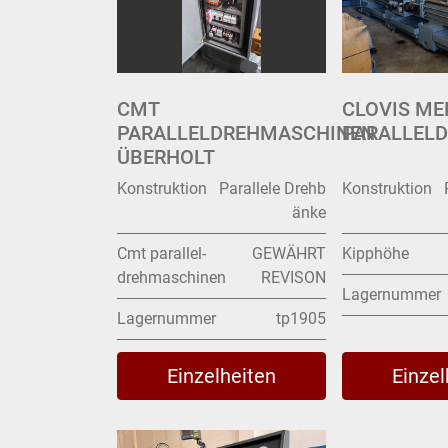
CMT
CLOVIS ME
PARALLELDREHMASCHINEN
PARALLEL
ÜBERHOLT
Konstruktion
Parallele Drehb
Konstruktion
änke
Cmt parallel-
GEWÄHRT
Kipphöhe
drehmaschinen
REVISON
Lagernummer
Lagernummer
tp1905
Einzelheiten
Einzel