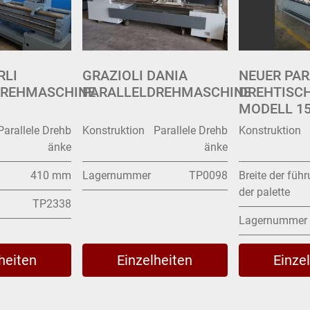
RLI
GRAZIOLI DANIA
NEUER PAR
DREHMASCHINE
PARALLELDREHMASCHINE
DREHTISCH
MODELL 15
Parallele Drehb
Konstruktion
Parallele Drehb
Konstruktion
änke
änke
410 mm
Lagernummer
TP0098
Breite der füh
der palette
TP2338
Lagernummer
heiten
Einzelheiten
Einze