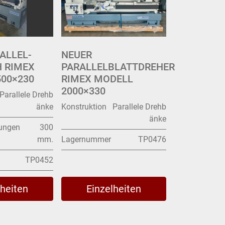
ALLEL-
NEUER
 RIMEX
PARALLELBLATTDREHER
00×230
RIMEX MODELL
2000×330
Parallele Drehb
änke
Konstruktion
Parallele Drehb
änke
rungen
300
mm.
Lagernummer
TP0476
TP0452
lheiten
Einzelheiten