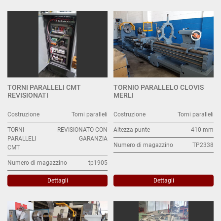
Torni paralleli (6)
Ordina per
TORNI PARALLELI CMT
TORNIO PARALLELO CLOVIS
REVISIONATI
MERLI
Costruzione
Torni paralleli
Costruzione
Torni paralleli
TORNI
REVISIONATO CON
Altezza punte
410 mm
PARALLELI
GARANZIA
Numero di magazzino
TP2338
CMT
Numero di magazzino
tp1905
Dettagli
Dettagli