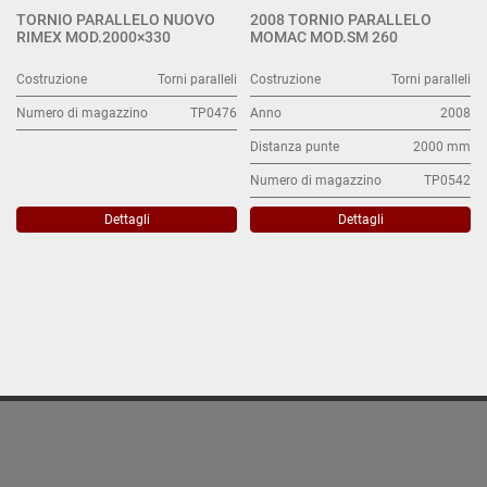
TORNIO PARALLELO NUOVO
2008 TORNIO PARALLELO
RIMEX MOD.2000×330
MOMAC MOD.SM 260
Costruzione
Torni paralleli
Costruzione
Torni paralleli
Numero di magazzino
TP0476
Anno
2008
Distanza punte
2000 mm
Numero di magazzino
TP0542
Dettagli
Dettagli